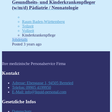
Gesundheits- und Kinderkrankenpfleger
(w/m/d) Pädiatrie / Neonatologie
Raum Baden-Württemberg
Teilzeit
Vollzeit
Kinderkrankenpflege
Jobdetails
Posted 3 years ago
Liquid GmbH
Ihre medizinische Personalservice Firma
Kontakt
Adresse: Ebengasse 1, 94505 Bernried
Telefon: 09905 4199950
E-Mail: info@liquid-personal.com
Gesetzliche Infos
Datenschutz