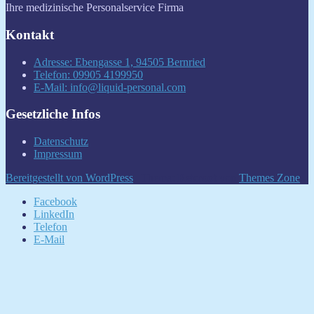
Ihre medizinische Personalservice Firma
Kontakt
Adresse: Ebengasse 1, 94505 Bernried
Telefon: 09905 4199950
E-Mail: info@liquid-personal.com
Gesetzliche Infos
Datenschutz
Impressum
Bereitgestellt von WordPress
|
Thema:
Rekroot
von
Themes Zone
.
Facebook
LinkedIn
Telefon
E-Mail