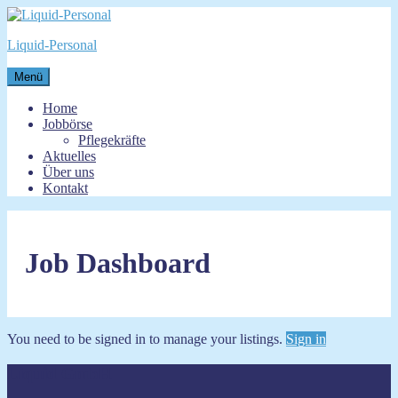
Zum
Inhalt
Liquid-Personal
springen
Menü
Home
Jobbörse
Pflegekräfte
Aktuelles
Über uns
Kontakt
Job Dashboard
You need to be signed in to manage your listings.
Sign in
Liquid GmbH